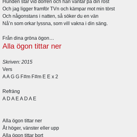
Hunden står vid dörren och han väntar på din röst
Och jag ligger framför TVn och kämpar mot min törst
Och någonstans i natten, så söker du en vän
Nå’n som orkar lyssna, som vill vakna i din säng.
Från dina gröna ögon…
Alla ögon tittar ner
Skriven: 2015
Vers
A A G G F#m F#m E E x 2
Refräng
A D A E A D A E
Alla ögon tittar ner
Åt höger, vänster eller upp
Alla ögon tittar bort