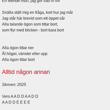
En leende mun, jag gör vad ni vill
Snälla ställ mig en fråga, kort hur jag mår
Jag står här brevid som ett öppet sår
Alla talande ögon som tittar bort,
som flyr med blicken - bort bara bort
Alla ögon tittar ner
Åt höger, vänster eller upp
Alla ögon tittar bort
Alltid någon annan
Skriven: 2025
Vers A A D D A A D D
A A D D E E E E