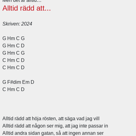
Alltid rädd att...
Skriven: 2024
G Hm C G
G Hm C D
G Hm C G
C Hm C D
C Hm C D
G F#dim Em D
C Hm C D
Alltid rädd att höja rösten, att säga vad jag vill
Alltid rädd att någon ser mig, att jag inte passar in
Alltid andra sidan gatan, så att ingen annan ser