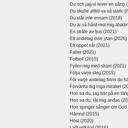
Du och jag vi lever en sång 
Du skulle alltid va så stark (
Du står inte ensam (2018)
Du är så hård mot mig älskli
En stråle av ljus (2021)
Ett andetag över ytan (2026)
Ett öppet sår (2021)
Faller (2021)
Fotboll (2015)
Fyller mig med skam (2021)
Följa varje steg (2015)
För varje andetag finns du h
Förvänta dig inga mirakel (2
Hon sa du, jag bär på en län
Hon sa du, låt mig andas (2
Hon sjunger sånger om Gud 
Hämnd (2015)
Höst (2020)
I allt mitt hat (2016)