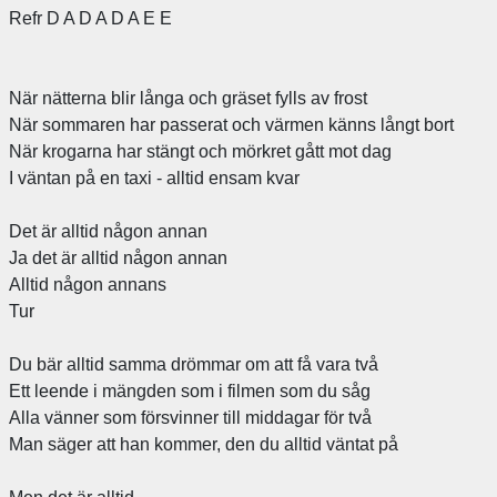
Refr D A D A D A E E
När nätterna blir långa och gräset fylls av frost
När sommaren har passerat och värmen känns långt bort
När krogarna har stängt och mörkret gått mot dag
I väntan på en taxi - alltid ensam kvar
Det är alltid någon annan
Ja det är alltid någon annan
Alltid någon annans
Tur
Du bär alltid samma drömmar om att få vara två
Ett leende i mängden som i filmen som du såg
Alla vänner som försvinner till middagar för två
Man säger att han kommer, den du alltid väntat på