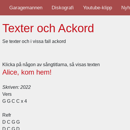
Garagemannen
Diskografi
Youtube-klipp
Nyh
Texter och Ackord
Se texter och i vissa fall ackord
Klicka på någon av sångtitlarna, så visas texten
Alice, kom hem!
Skriven: 2022
Vers
G G C C x 4
Refr
D C G G
D C G D